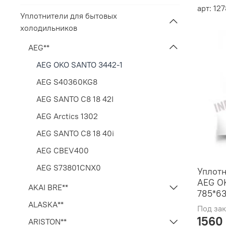
арт: 12
Уплотнители для бытовых
холодильников
AEG**
AEG OKO SANTO 3442-1
AEG S40360KG8
AEG SANTO C8 18 42I
AEG Arctics 1302
AEG SANTO C8 18 40i
AEG CBEV400
AEG S73801CNX0
Уплотн
AEG OK
AKAI BRE**
785*6
ALASKA**
Под зак
1560
ARISTON**