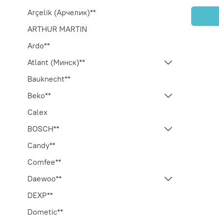
Arçelik (Арчелик)**
ARTHUR MARTIN
Ardo**
Atlant (Минск)**
Bauknecht**
Beko**
Calex
BOSCH**
Candy**
Comfee**
Daewoo**
DEXP**
Dometic**