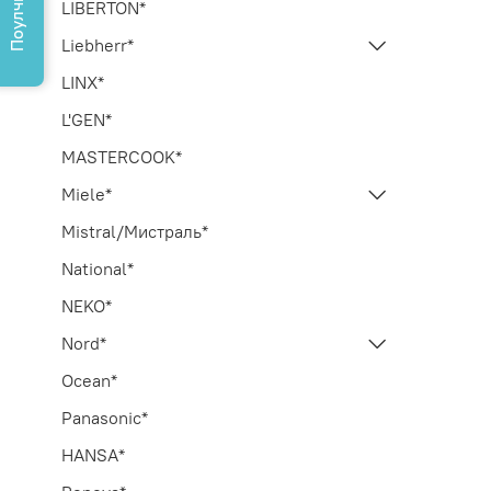
Поулчить КП
LIBERTON*
Liebherr*
LINX*
L'GEN*
MASTERCOOK*
Miele*
Mistral/Мистраль*
National*
NEKO*
Nord*
Ocean*
Panasonic*
HANSA*