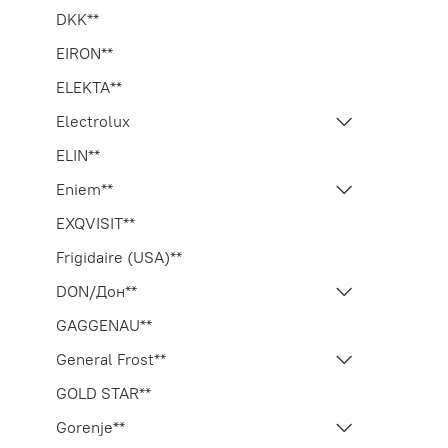
DKK**
EIRON**
ELEKTA**
Electrolux
ELIN**
Eniem**
EXQVISIT**
Frigidaire (USA)**
DON/Дон**
GAGGENAU**
General Frost**
GOLD STAR**
Gorenje**