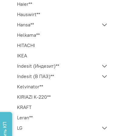
Haier**
Hauswirt**
Hansa**
Helkama**
HITACHI
IKEA
Indesit (Индезит)**
Indesit (В ПАЗ)**
Kelvinator**
KIRIAZI K-220**
KRAFT
Leran**
LG