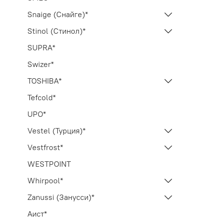
Snaige (Снайге)*
Stinol (Стинол)*
SUPRA*
Swizer*
TOSHIBA*
Tefcold*
UPO*
Vestel (Турция)*
Vestfrost*
WESTPOINT
Whirpool*
Zanussi (Занусси)*
Аист*