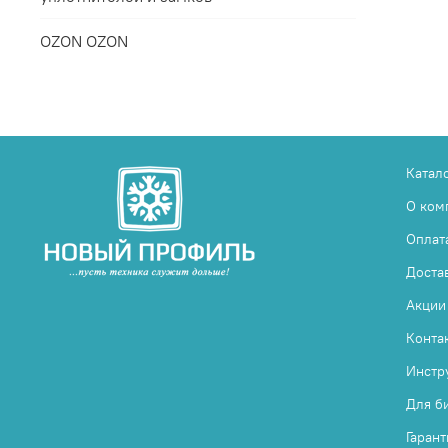
OZON OZON
Катал
О ком
Оплат
Доста
Акции
Конта
Инстр
Для б
Гарант