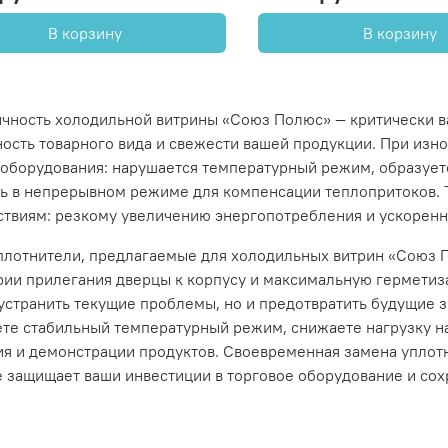
В корзину
В корзину
ичность холодильной витрины «Союз Полюс» — критически в
ность товарного вида и свежести вашей продукции. При изн
 оборудования: нарушается температурный режим, образует
ть в непрерывном режиме для компенсации теплопритоков. Т
ствиям: резкому увеличению энергопотребления и ускоренн
плотнители, предлагаемые для холодильных витрин «Союз 
рии прилегания дверцы к корпусу и максимальную герметиз
устранить текущие проблемы, но и предотвратить будущие 
ете стабильный температурный режим, снижаете нагрузку н
ия и демонстрации продуктов. Своевременная замена уплот
 защищает ваши инвестиции в торговое оборудование и сохр