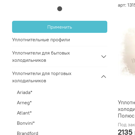
арт: 13
Применить
Уплотнительные профили
Уплотнители для бытовых
холодильников
Уплотнители для торговых
холодильников
Ariada*
Уплотн
Arneg*
холод
Atlant*
Полюс 
Bonvini*
Под зак
2135
Brandford