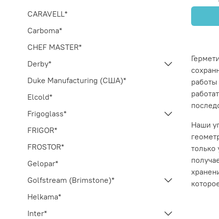
CARAVELL*
Carboma*
CHEF MASTER*
Гермет
Derby*
сохран
Duke Manufacturing (США)*
работы
работа
Elcold*
послед
Frigoglass*
Наши у
FRIGOR*
геомет
FROSTOR*
только 
получа
Gelopar*
хранен
Golfstream (Brimstone)*
которое
Helkama*
Inter*