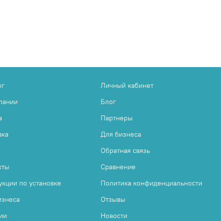
ог
Личный кабинет
пании
Блог
а
Партнеры
вка
Для бизнеса
Обратная связь
кты
Сравнение
укции по установке
Политика конфиденциальности
изнеса
Отзывы
ии
Новости