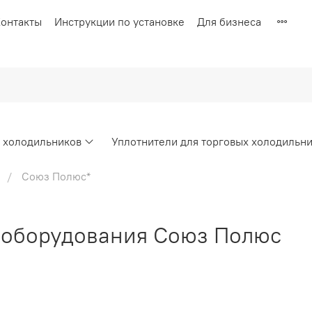
онтакты
Инструкции по установке
Для бизнеса
х холодильников
Уплотнители для торговых холодильн
Союз Полюс*
о оборудования Союз Полюс