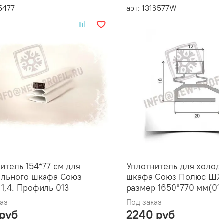
15477
арт: 1316577W
итель 154*77 см для
Уплотнитель для холо
ильного шкафа Союз
шкафа Союз Полюс ШХ
1,4. Профиль 013
размер 1650*770 мм(0
аз
Под заказ
 руб
2240 руб