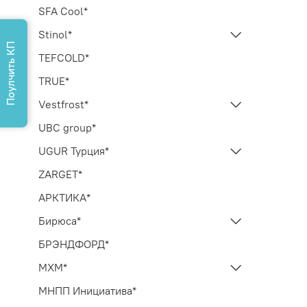
SFA Cool*
Stinol*
Поулчить КП
TEFCOLD*
TRUE*
Vestfrost*
UBC group*
UGUR Турция*
ZARGET*
АРКТИКА*
Бирюса*
БРЭНДФОРД*
МХМ*
МНПП Инициатива*