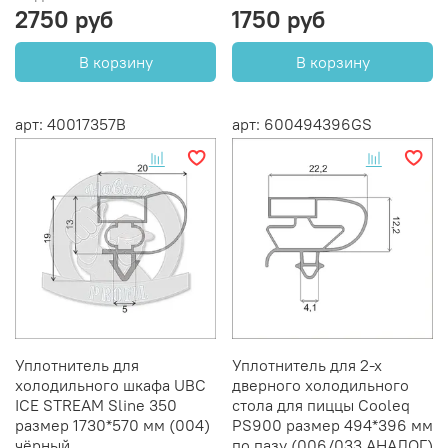
2750 руб
1750 руб
В корзину
В корзину
арт: 40017357B
арт: 600494396GS
Уплотнитель для
Уплотнитель для 2-х
холодильного шкафа UBC
дверного холодильного
ICE STREAM Sline 350
стола для пиццы Cooleq
размер 1730*570 мм (004)
PS900 размер 494*396 мм
чёрный
по пазу (006/033 АНАЛОГ)