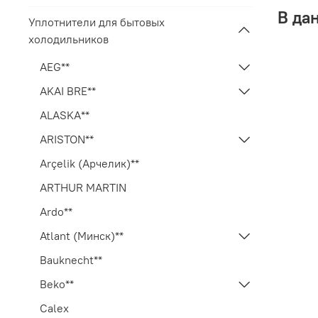
В да
Уплотнители для бытовых
холодильников
AEG**
AKAI BRE**
ALASKA**
ARISTON**
Arçelik (Арчелик)**
ARTHUR MARTIN
Ardo**
Atlant (Минск)**
Bauknecht**
Beko**
Calex