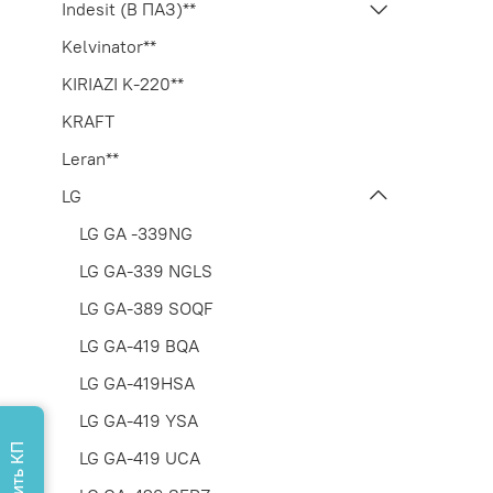
Indesit (В ПАЗ)**
Kelvinator**
KIRIAZI K-220**
KRAFT
Leran**
LG
LG GA -339NG
LG GA-339 NGLS
LG GA-389 SOQF
LG GA-419 BQA
LG GA-419HSA
LG GA-419 YSA
LG GA-419 UCA