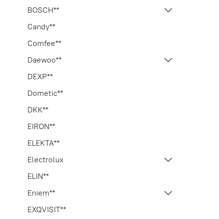
BOSCH**
Candy**
Comfee**
Daewoo**
DEXP**
Dometic**
DKK**
EIRON**
ELEKTA**
Electrolux
ELIN**
Eniem**
EXQVISIT**