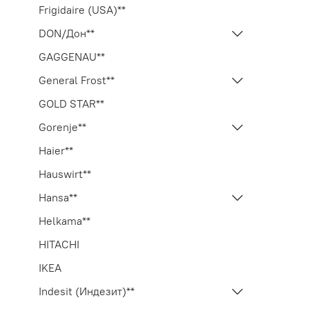
Frigidaire (USA)**
DON/Дон**
GAGGENAU**
General Frost**
GOLD STAR**
Gorenje**
Haier**
Hauswirt**
Hansa**
Helkama**
HITACHI
IKEA
Indesit (Индезит)**