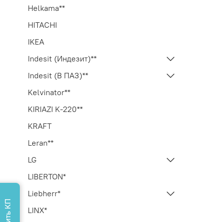
Helkama**
HITACHI
IKEA
Indesit (Индезит)**
Indesit (В ПАЗ)**
Kelvinator**
KIRIAZI K-220**
KRAFT
Leran**
LG
LIBERTON*
Liebherr*
LINX*