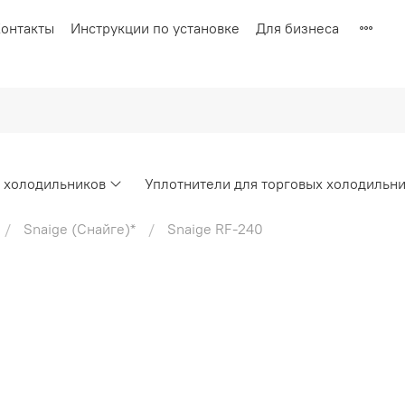
онтакты
Инструкции по установке
Для бизнеса
х холодильников
Уплотнители для торговых холодильн
Snaige (Снайге)*
Snaige RF-240