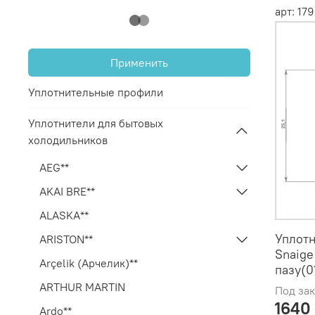
арт: 1
Применить
Уплотнительные профили
Уплотнители для бытовых
холодильников
AEG**
AKAI BRE**
ALASKA**
Уплотн
ARISTON**
Snaige
Arçelik (Арчелик)**
пазу(
ARTHUR MARTIN
Под зак
1640
Ardo**