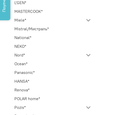
Поулчить КП
L'GEN*
MASTERCOOK*
Miele*
Mistral/Мистраль*
National*
NEKO*
Nord*
Ocean*
Panasonic*
HANSA*
Renova*
POLAR home*
Pozis*