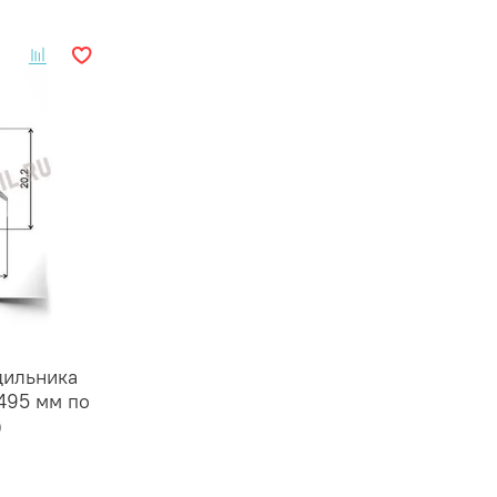
дильника
495 мм по
)