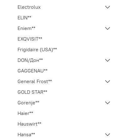
Electrolux
ELIN**
Eniem**
EXQVISIT**
Frigidaire (USA)**
DON/Дон**
GAGGENAU**
General Frost**
GOLD STAR**
Gorenje**
Haier**
Hauswirt**
Hansa**