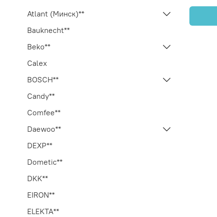
Atlant (Минск)**
Bauknecht**
Beko**
Calex
BOSCH**
Candy**
Comfee**
Daewoo**
DEXP**
Dometic**
DKK**
EIRON**
ELEKTA**