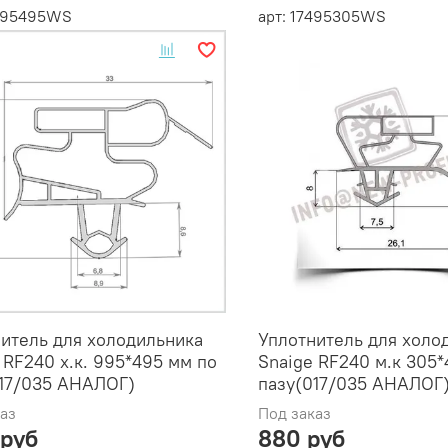
7995495WS
арт: 17495305WS
итель для холодильника
Уплотнитель для холо
 RF240 х.к. 995*495 мм по
Snaige RF240 м.к 305*
017/035 АНАЛОГ)
пазу(017/035 АНАЛОГ
аз
Под заказ
 руб
880 руб