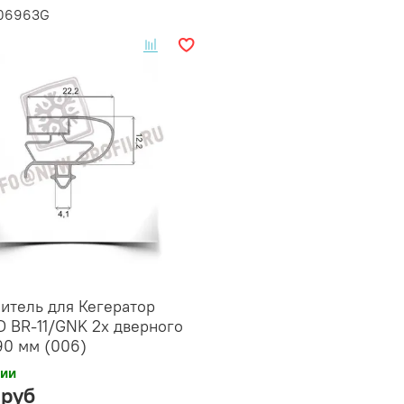
006963G
итель для Кегератор
 BR-11/GNK 2х дверного
90 мм (006)
чии
 руб