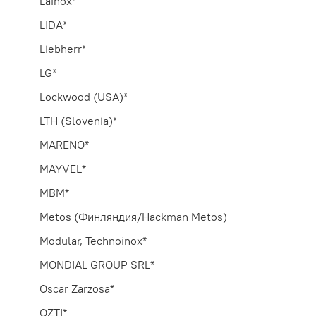
Lainox*
LIDA*
Liebherr*
LG*
Lockwood (USA)*
LTH (Slovenia)*
MARENO*
MAYVEL*
MBM*
Metos (Финляндия/Hackman Metos)
Modular, Technoinox*
MONDIAL GROUP SRL*
Oscar Zarzosa*
OZTI*