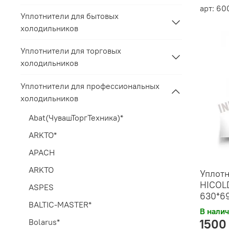
арт: 6
Уплотнители для бытовых
холодильников
Уплотнители для торговых
холодильников
Уплотнители для профессиональных
холодильников
Abat(ЧувашТоргТехника)*
ARKTO*
APACH
ARKTO
Уплотн
HICOLD
ASPES
630*6
BALTIC-MASTER*
В нали
1500
Bolarus*