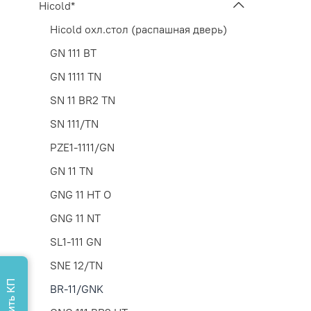
Hicold*
Hicold охл.стол (распашная дверь)
GN 111 BT
GN 1111 TN
SN 11 BR2 TN
SN 111/TN
PZE1-1111/GN
GN 11 TN
GNG 11 HT O
GNG 11 NT
SL1-111 GN
SNE 12/TN
BR-11/GNK