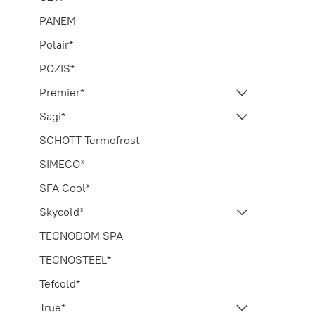
PANEM
Polair*
POZIS*
Premier*
Sagi*
SCHOTT Termofrost
SIMECO*
SFA Cool*
Skycold*
TECNODOM SPA
TECNOSTEEL*
Tefcold*
True*