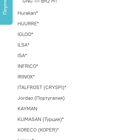
Поулчить КП
GNG 111 BR2 HT
Hurakan*
HUURRE*
IGLOO*
ILSA*
ISA*
INFRICO*
IRINOX*
ITALFROST (CRYSPI)*
Jordao (Португалия)
KAYMAN
KLIMASAN (Турция)*
KORECO (КОРЕЯ)*