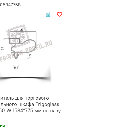
01534775B
итель для торгового
льного шкафа Frigoglass
0 W 1534*775 мм по пазу
чии