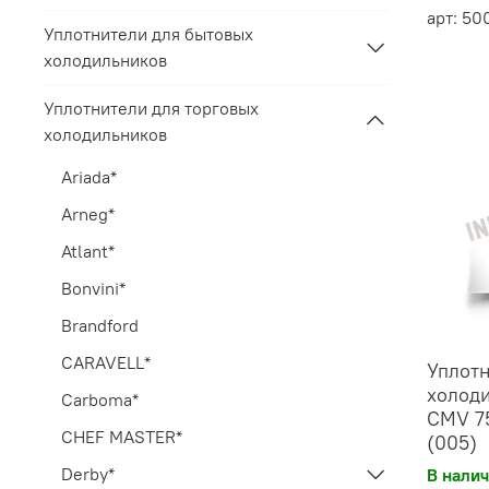
арт: 50
Уплотнители для бытовых
холодильников
Уплотнители для торговых
холодильников
Ariada*
Arneg*
Atlant*
Bonvini*
Brandford
CARAVELL*
Уплотн
холоди
Carboma*
CMV 75
CHEF MASTER*
(005)
Derby*
В нали