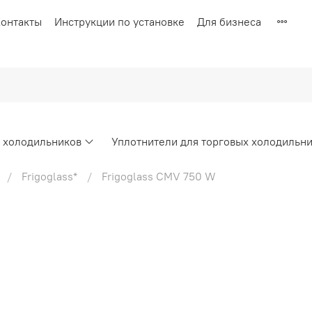
онтакты
Инструкции по установке
Для бизнеса
х холодильников
Уплотнители для торговых холодильн
Frigoglass*
Frigoglass CMV 750 W