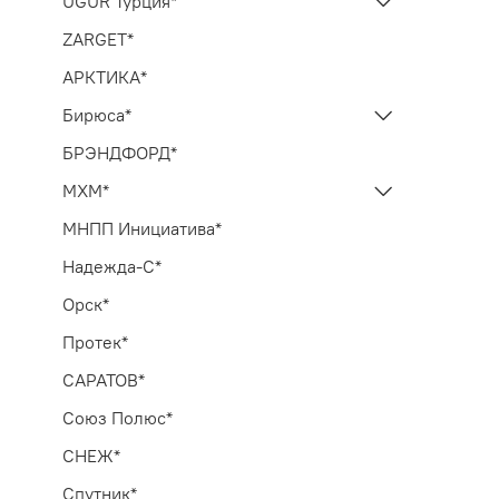
UGUR Турция*
ZARGET*
АРКТИКА*
Бирюса*
БРЭНДФОРД*
МХМ*
МНПП Инициатива*
Надежда-С*
Орск*
Протек*
САРАТОВ*
Союз Полюс*
СНЕЖ*
Спутник*