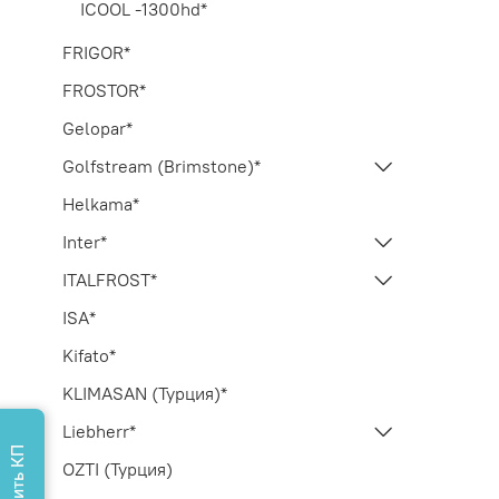
ICOOL -1300hd*
FRIGOR*
FROSTOR*
Gelopar*
Golfstream (Brimstone)*
Helkama*
Inter*
ITALFROST*
ISA*
Kifato*
KLIMASAN (Турция)*
Liebherr*
Поулчить КП
OZTI (Турция)