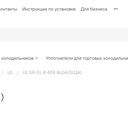
онтакты
Инструкции по установке
Для бизнеса
х холодильников
Уплотнители для торговых холодильн
LG
LG GR-GL B 409 BLQA(SLQA)
)