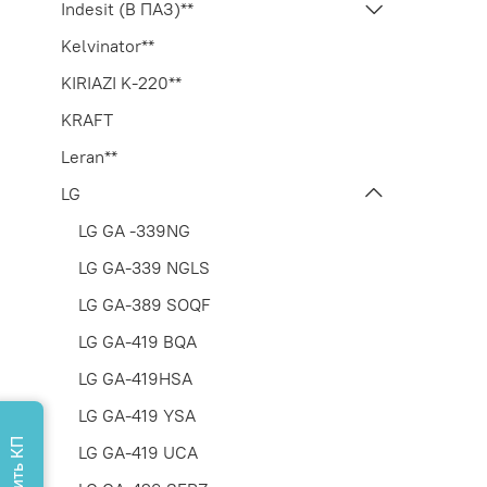
Indesit (В ПАЗ)**
Kelvinator**
KIRIAZI K-220**
KRAFT
Leran**
LG
LG GA -339NG
LG GA-339 NGLS
LG GA-389 SOQF
LG GA-419 BQA
LG GA-419HSA
LG GA-419 YSA
LG GA-419 UCA