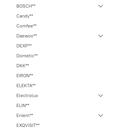
BOSCH**
Candy**
Comfee**
Daewoo**
DEXP**
Dometic**
DKK**
EIRON**
ELEKTA**
Electrolux
ELIN**
Eniem**
EXQVISIT**