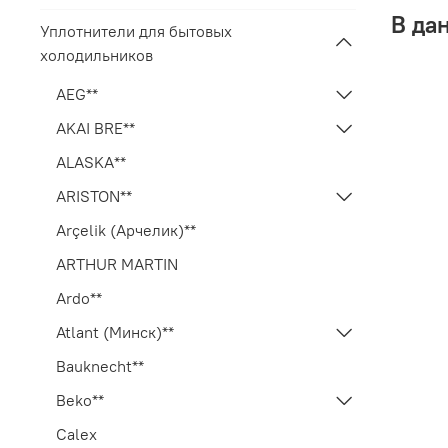
В да
Уплотнители для бытовых
холодильников
AEG**
AKAI BRE**
ALASKA**
ARISTON**
Arçelik (Арчелик)**
ARTHUR MARTIN
Ardo**
Atlant (Минск)**
Bauknecht**
Beko**
Calex