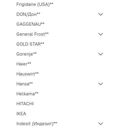
Frigidaire (USA)**
DON/Дон**
GAGGENAU**
General Frost**
GOLD STAR**
Gorenje**
Haier**
Hauswirt**
Hansa**
Helkama**
HITACHI
IKEA
Indesit (Индезит)**