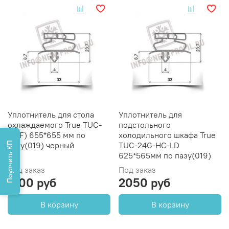
Уплотнитель для стола
Уплотнитель для
охлаждаемого True TUC-
подстольного
27(F) 655*655 мм по
холодильного шкафа True
Поулчить КП
пазу(019) черный
TUC-24G-HC-LD
625*565мм по пазу(019)
Под заказ
Под заказ
2100 руб
2050 руб
В корзину
В корзину