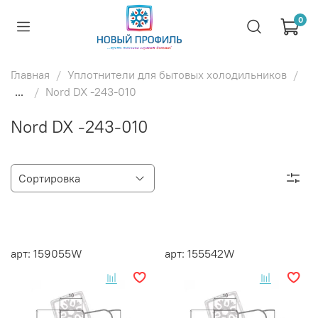
0
Главная
Уплотнители для бытовых холодильников
...
Nord DX -243-010
Nord DX -243-010
арт: 159055W
арт: 155542W