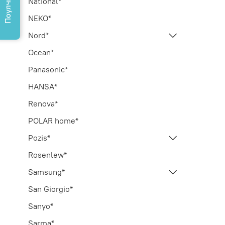
Поулчить КП
National*
NEKO*
Nord*
Ocean*
Panasonic*
HANSA*
Renova*
POLAR home*
Pozis*
Rosenlew*
Samsung*
San Giorgio*
Sanyo*
Sarma*