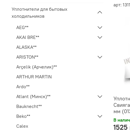
арт: 13
Уплотнители для бытовых
холодильников
AEG**
AKAI BRE**
ALASKA**
ARISTON**
Arçelik (Арчелик)**
ARTHUR MARTIN
Ardo**
Atlant (Минск)**
Уплотн
Свияга
Bauknecht**
мм (01
Beko**
В нали
1525
Calex