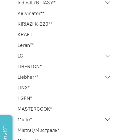
Indesit (В ПАЗ)**
Kelvinator**
KIRIAZI K-220**
KRAFT
Leran**
LG
LIBERTON*
Liebherr*
LINX*
L'GEN*
MASTERCOOK*
Miele*
Mistral/Мистраль*