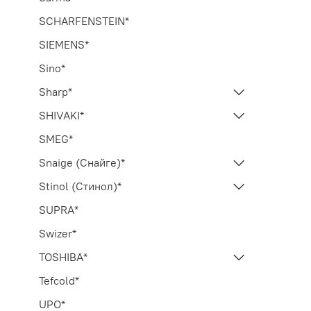
SCHARFENSTEIN*
SIEMENS*
Sino*
Sharp*
SHIVAKI*
SMEG*
Snaige (Снайге)*
Stinol (Стинол)*
SUPRA*
Swizer*
TOSHIBA*
Tefcold*
UPO*