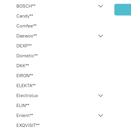
BOSCH**
Candy**
Comfee**
Daewoo**
DEXP**
Dometic**
DKK**
EIRON**
ELEKTA**
Electrolux
ELIN**
Eniem**
EXQVISIT**