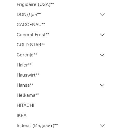
Frigidaire (USA)**
DON/Дон**
GAGGENAU**
General Frost**
GOLD STAR**
Gorenje**
Haier**
Hauswirt**
Hansa**
Helkama**
HITACHI
IKEA
Indesit (Индезит)**