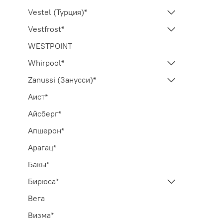
Vestel (Турция)*
Vestfrost*
WESTPOINT
Whirpool*
Zanussi (Занусси)*
Аист*
Айсберг*
Апшерон*
Арагац*
Бакы*
Бирюса*
Вега
Визма*