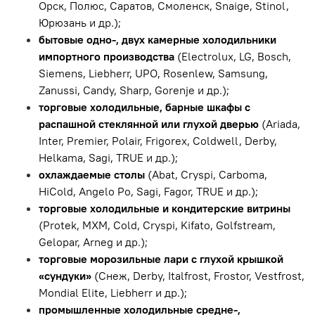
Орск, Полюс, Саратов, Смоленск, Snaige, Stinol,
Юрюзань и др.);
бытовые одно-, двух камерные холодильники
импортного производства
(Electrolux, LG, Bosch,
Siemens, Liebherr, UPO, Rosenlew, Samsung,
Zanussi, Candy, Sharp, Gorenje и др.);
торговые холодильные, барные шкафы с
распашной стеклянной или глухой дверью
(Ariada,
Inter, Premier, Polair, Frigorex, Coldwell, Derby,
Helkama, Sagi, TRUE и др.);
охлаждаемые столы
(Abat, Cryspi, Carboma,
HiCold, Angelo Po, Sagi, Fagor, TRUE и др.);
торговые холодильные и кондитерские витрины
(Protek, МХМ, Cold, Cryspi, Kifato, Golfstream,
Gelopar, Arneg и др.);
торговые морозильные лари с глухой крышкой
«сундуки»
(Снеж, Derby, Italfrost, Frostor, Vestfrost,
Mondial Elite, Liebherr и др.);
промышленные холодильные средне-,