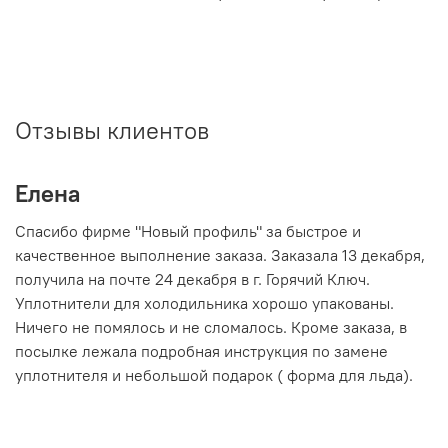
Отзывы клиентов
Елена
Н
ду
Спасибо фирме "Новый профиль" за быстрое и
З
ня
качественное выполнение заказа. Заказала 13 декабря,
б
получила на почте 24 декабря в г. Горячий Ключ.
у
Уплотнители для холодильника хорошо упакованы.
б
Ничего не помялось и не сломалось. Кроме заказа, в
о
посылке лежала подробная инструкция по замене
в
уплотнителя и небольшой подарок ( форма для льда).