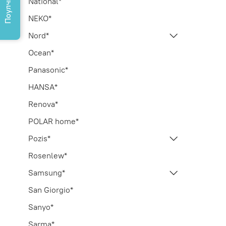
Поулчить КП
National*
NEKO*
Nord*
Ocean*
Panasonic*
HANSA*
Renova*
POLAR home*
Pozis*
Rosenlew*
Samsung*
San Giorgio*
Sanyo*
Sarma*