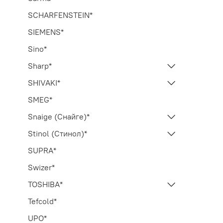
SCHARFENSTEIN*
SIEMENS*
Sino*
Sharp*
SHIVAKI*
SMEG*
Snaige (Снайге)*
Stinol (Стинол)*
SUPRA*
Swizer*
TOSHIBA*
Tefcold*
UPO*