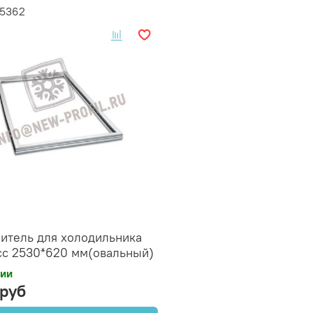
25362
итель для холодильника
сс 2530*620 мм(овальный)
чии
 руб