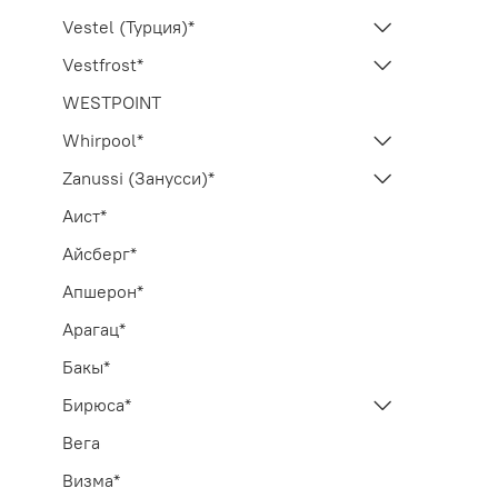
Vestel (Турция)*
Vestfrost*
WESTPOINT
Whirpool*
Zanussi (Занусси)*
Аист*
Айсберг*
Апшерон*
Арагац*
Бакы*
Бирюса*
Вега
Визма*