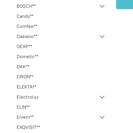
BOSCH**
Candy**
Comfee**
Daewoo**
DEXP**
Dometic**
DKK**
EIRON**
ELEKTA**
Electrolux
ELIN**
Eniem**
EXQVISIT**