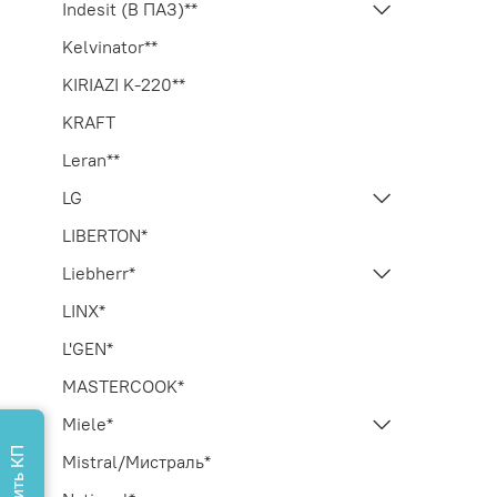
Indesit (В ПАЗ)**
Kelvinator**
KIRIAZI K-220**
KRAFT
Leran**
LG
LIBERTON*
Liebherr*
LINX*
L'GEN*
MASTERCOOK*
Miele*
Mistral/Мистраль*