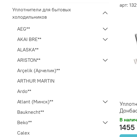
арт: 13
Уплотнители для бытовых
холодильников
AEG**
AKAI BRE**
ALASKA**
ARISTON**
Arçelik (Арчелик)**
ARTHUR MARTIN
Ardo**
Atlant (Минск)**
Уплотн
Донба
Bauknecht**
В нали
Beko**
1455
Calex