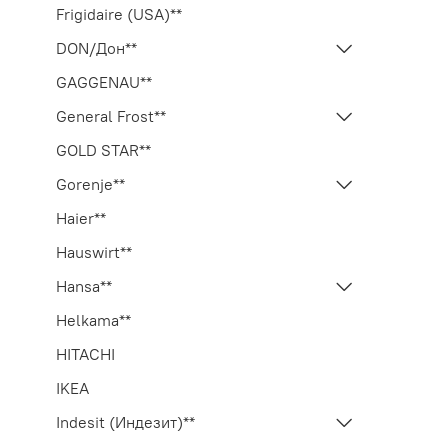
Frigidaire (USA)**
DON/Дон**
GAGGENAU**
General Frost**
GOLD STAR**
Gorenje**
Haier**
Hauswirt**
Hansa**
Helkama**
HITACHI
IKEA
Indesit (Индезит)**