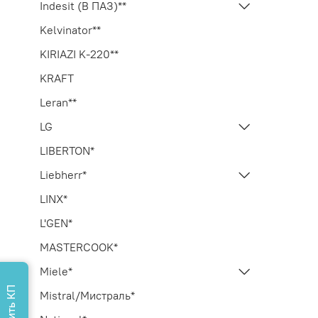
Indesit (В ПАЗ)**
Kelvinator**
KIRIAZI K-220**
KRAFT
Leran**
LG
LIBERTON*
Liebherr*
LINX*
L'GEN*
MASTERCOOK*
Miele*
Mistral/Мистраль*