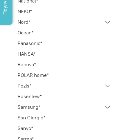
Поулчить КП
National*
NEKO*
Nord*
Ocean*
Panasonic*
HANSA*
Renova*
POLAR home*
Pozis*
Rosenlew*
Samsung*
San Giorgio*
Sanyo*
Sarma*