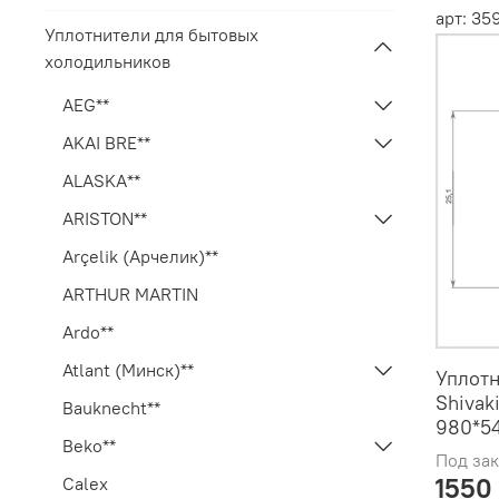
арт: 3
Уплотнители для бытовых
холодильников
AEG**
AKAI BRE**
ALASKA**
ARISTON**
Arçelik (Арчелик)**
ARTHUR MARTIN
Ardo**
Atlant (Минск)**
Уплотн
Shivak
Bauknecht**
980*5
Beko**
Под зак
1550
Calex