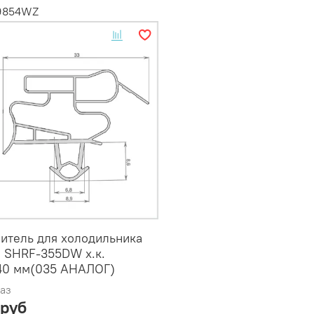
59854WZ
итель для холодильника
i SHRF-355DW х.к.
40 мм(035 АНАЛОГ)
аз
 руб