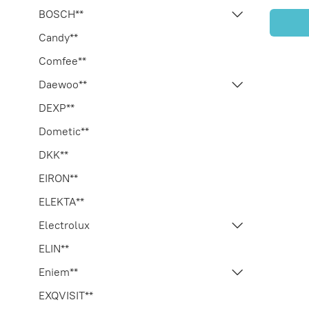
BOSCH**
Candy**
Comfee**
Daewoo**
DEXP**
Dometic**
DKK**
EIRON**
ELEKTA**
Electrolux
ELIN**
Eniem**
EXQVISIT**