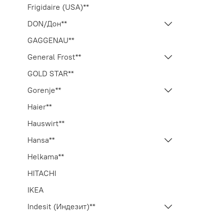
Frigidaire (USA)**
DON/Дон**
GAGGENAU**
General Frost**
GOLD STAR**
Gorenje**
Haier**
Hauswirt**
Hansa**
Helkama**
HITACHI
IKEA
Indesit (Индезит)**