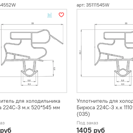
554552W
арт: 35111545W
итель для холодильника
Уплотнитель для холо
 224С-3 м.к 520*545 мм
Бирюса 224С-3 х.к 111
(035)
аз
Под заказ
 руб
1405 руб