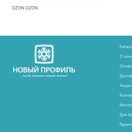
OZON OZON
Катал
О ком
Оплат
Доста
Акции
Конта
Инстр
Для б
Гарант