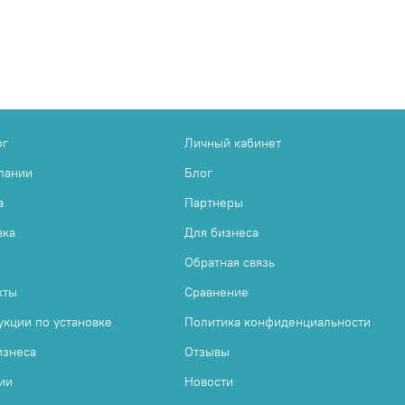
ог
Личный кабинет
пании
Блог
а
Партнеры
вка
Для бизнеса
Обратная связь
кты
Сравнение
укции по установке
Политика конфиденциальности
изнеса
Отзывы
ии
Новости