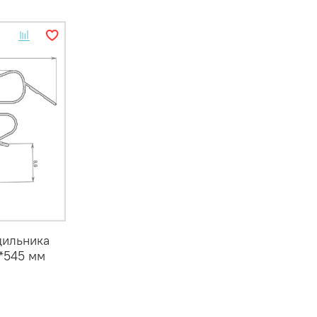
дильника
0*545 мм