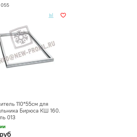
11055
итель 110*55см для
льника Бирюса КШ 160.
ль 013
чии
 руб